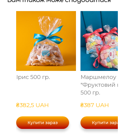
Вам також може сподобатися
Ірис 500 гр.
Маршмелоу
"Фруктовий мікс"
500 гр.
₴382,5 UAH
₴387 UAH
Купити зараз
Купити зараз